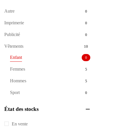
Autre
0
Imprimerie
0
Publicité
0
Vêtements
10
Enfant
0
Femmes
5
Hommes
5
Sport
0
État des stocks
En vente