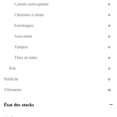
Carnets autocopiants
0
Chemises à rabats
0
Enveloppes
0
Sous-main
0
Tampon
0
Têtes de lettre
0
Pub
0
Publicité
0
Vêtements
10
État des stocks