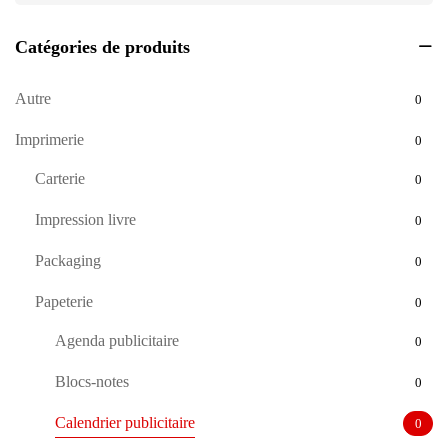
Catégories de produits
Autre
0
Imprimerie
0
Carterie
0
Impression livre
0
Packaging
0
Papeterie
0
Agenda publicitaire
0
Blocs-notes
0
Calendrier publicitaire
0