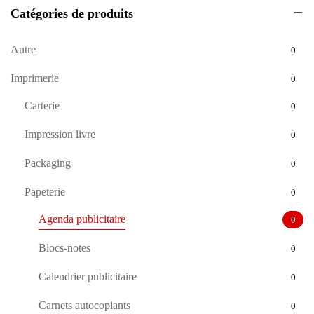
Catégories de produits
Autre
0
Imprimerie
0
Carterie
0
Impression livre
0
Packaging
0
Papeterie
0
Agenda publicitaire
0
Blocs-notes
0
Calendrier publicitaire
0
Carnets autocopiants
0