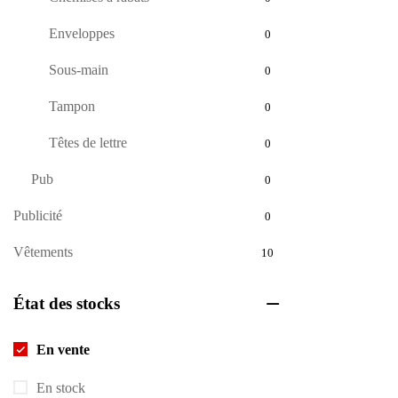
Enveloppes
0
Sous-main
0
Tampon
0
Têtes de lettre
0
Pub
0
Publicité
0
Vêtements
10
État des stocks
En vente
En stock