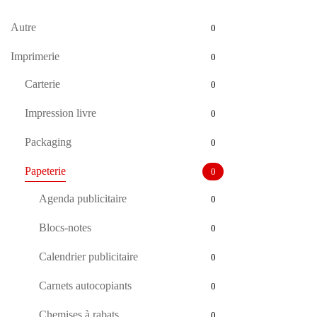
Autre
0
Imprimerie
0
Carterie
0
Impression livre
0
Packaging
0
Papeterie
0
Agenda publicitaire
0
Blocs-notes
0
Calendrier publicitaire
0
Carnets autocopiants
0
Chemises à rabats
0