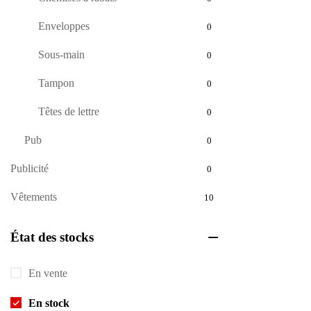
Enveloppes
0
Sous-main
0
Tampon
0
Têtes de lettre
0
Pub
0
Publicité
0
Vêtements
10
État des stocks
En vente
En stock