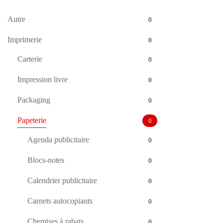
Autre
0
Imprimerie
0
Carterie
0
Impression livre
0
Packaging
0
Papeterie
0
Agenda publicitaire
0
Blocs-notes
0
Calendrier publicitaire
0
Carnets autocopiants
0
Chemises à rabats
0