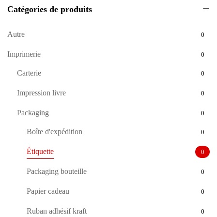
Catégories de produits
Autre
0
Imprimerie
0
Carterie
0
Impression livre
0
Packaging
0
Boîte d'expédition
0
Étiquette
0
Packaging bouteille
0
Papier cadeau
0
Ruban adhésif kraft
0