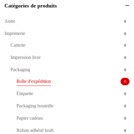
Catégories de produits
Autre
0
Imprimerie
0
Carterie
0
Impression livre
0
Packaging
0
Boîte d'expédition
0
Étiquette
0
Packaging bouteille
0
Papier cadeau
0
Ruban adhésif kraft
0